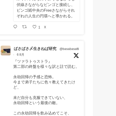
伏線さながらなビンゴと接続し、
ビンゴ紙中央のFreeさながらそれ
ぞれの人生の円環へと導かれる。
1
X
ばさばさ〆生きねば研究
@basabasatti
·
6 8月
『ツァラトゥストラ』
第二部の終盤を様々な訳と註で読む。
永劫回帰の予感と恐怖。
今まで弟子たちに色々教えてきたけ
ど、
未だ自分も克服できていない、
永劫回帰という最後の敵。
この永劫回帰を飲み込めてこそ、