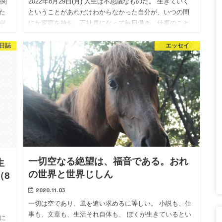
が関
2022年8月29日(月) 人生は不思議なものだ。 生きていく
た
ということがあれだけわからなかった自分が、いつの間
空
にか家庭を持ち、正社員になって毎日働き、仕事のこと
ら
（教育現場なので、子どものことで良いのだが）ばかり
考えてい…
日誌
エッセイ
一切空なる絶望は、福音である。おれ
生
の世界と世界じしん
（8
2020.11.03
一切は空であり、風を追い求めるに等しい。 小説も、仕
事も、文章も、生活それ自体も、 ぼくが生きているとい
性に