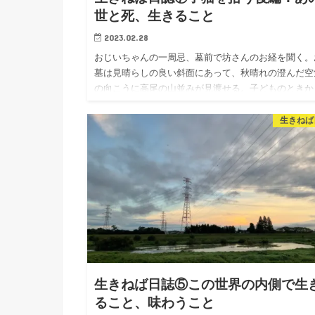
世と死、生きること
2023.02.28
おじいちゃんの一周忌、墓前で坊さんのお経を聞く。
墓は見晴らしの良い斜面にあって、秋晴れの澄んだ空
の向こうに高尾の山並みが見渡せる。子どものときか
何度も来ていて思い出深い場所だ。ここではいつもみ
なが穏やかだった。墓…
生きねば
生きねば日誌⑤この世界の内側で生
ること、味わうこと