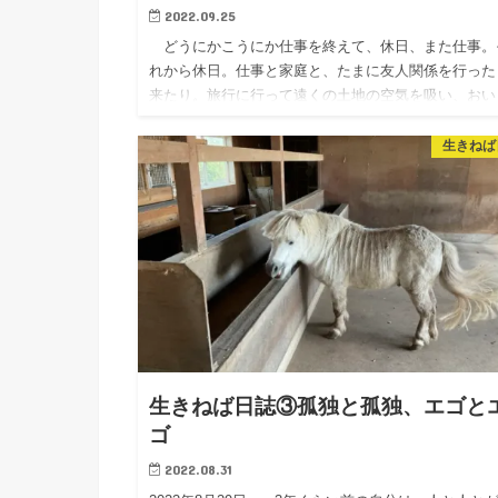
2022.09.25
どうにかこうにか仕事を終えて、休日、また仕事。
れから休日。仕事と家庭と、たまに友人関係を行った
来たり。旅行に行って遠くの土地の空気を吸い、おい
いパン屋を探して、景色の良いベンチにすわってむし
むしゃ食べる。 人…
生きねば
生きねば日誌③孤独と孤独、エゴと
ゴ
2022.08.31