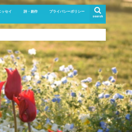
エッセイ
詩・創作
プライバシーポリシー
search
フの兄弟』
生記
きねば日誌
きねば活動
詩
「らしい」散文