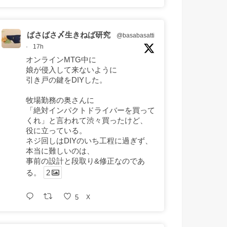
ばさばさ〆生きねば研究
@basabasatti
·
17h
オンラインMTG中に
娘が侵入して来ないように
引き戸の鍵をDIYした。
牧場勤務の奥さんに
「絶対インパクトドライバーを買って
くれ」と言われて渋々買ったけど、
役に立っている。
ネジ回しはDIYのいち工程に過ぎず、
本当に難しいのは、
事前の設計と段取り&修正なのであ
る。
2
5
X