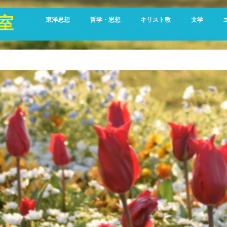
室
東洋思想
哲学・思想
キリスト教
文学
哲学書
生きる意味 なぜ
シリーズ 聖書黙想
『カラマーゾ
人
生
生