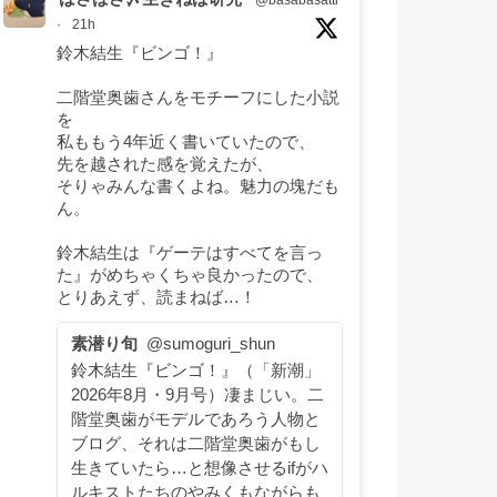
@basabasatti
·
21h
鈴木結生『ビンゴ！』
二階堂奥歯さんをモチーフにした小説
を
私ももう4年近く書いていたので、
先を越された感を覚えたが、
そりゃみんな書くよね。魅力の塊だも
ん。
鈴木結生は『ゲーテはすべてを言っ
た』がめちゃくちゃ良かったので、
とりあえず、読まねば…！
素潜り旬
@sumoguri_shun
鈴木結生『ビンゴ！』（「新潮」
2026年8月・9月号）凄まじい。二
階堂奥歯がモデルであろう人物と
ブログ、それは二階堂奥歯がもし
生きていたら…と想像させるifがハ
ルキストたちのやみくもながらも