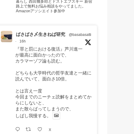
暮らし 西田幾多郎とドストエフスキー 新宿
路上で無料お悩み相談をやってました。
Amazonアソシエイト参加中
ばさばさ〆生きねば研究
@basabasatti
·
16h
『罪と罰における復活』芦川進一
が最高に面白かったので、
カラマーゾフ論も読む。
どちらも大学時代の哲学友達と一緒に
読んでいて、面白さ10倍。
とは言え一度
今回までのニーチェ読解をまとめてか
らにしないと、
また散らばってしまうので、
しばし我慢する。
X