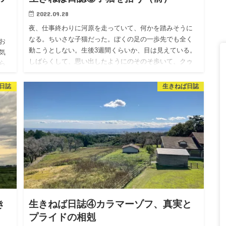
2022.09.28
夜、仕事終わりに河原を走っていて、何かを踏みそうに
なる。ちいさな子猫だった。ぼくの足の一歩先でも全く
お
動こうとしない。生後3週間くらいか、目は見えている。
気
しばらくして、思い出したようにのそのそ歩いて、クゥ
ら
クゥ鳴きながらぼく…
ん
日誌
生きねば日誌
き
生きねば日誌④カラマーゾフ、真実と
プライドの相剋