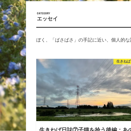
エッセイ
ぼく、「ばさばさ」の手記に近い、個人的な
生きねば
生きねば日誌⑦子猫を拾う後編：あ