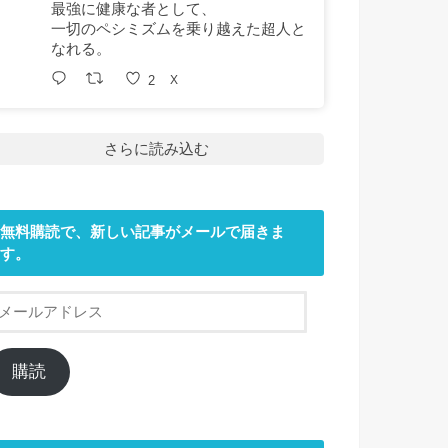
最強に健康な者として、
一切のペシミズムを乗り越えた超人と
なれる。
2
X
さらに読み込む
無料購読で、新しい記事がメールで届きま
す。
メ
ー
ル
ア
購読
ド
レ
ス