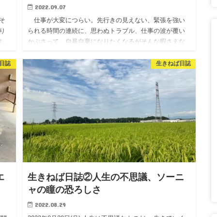
2022.09.07
そ
仕事が大変につらい。先行きの見えない、緊張を強い
り
られる時間の連続に、思わぬトラブル、仕事の波が覆い
し
かぶさって、自暴自棄になりたくなるがそんな暇さえな
ゃ
い。しかし、ひと段落した。よく耐えた。何事も乗り越
えさえすれば、一応は…
日誌
生きねば日誌
エ
生きねば日誌②人生の不思議、ソーニ
ャの瞳の恐ろしさ
2022.08.29