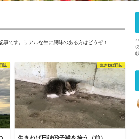
記事です。リアルな生に興味のある方はどうぞ！
日誌
生きねば日誌
の
生きねば日誌⑥子猫を拾う（前）