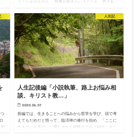
うことそのものも、 世界が在るということも、空であ
休
る。 必死に頑張って、それなりに、生きがいや満足を感
日
じていた。 多…
記
人生記
ダ
を
人生記後編「小説執筆、路上お悩み相
談、キリスト教…」
2020.06.07
 つ
前編では、生きることへの悩みから哲学を学び、頭で考
ロ
えてもだめだと悟って、臨済禅の修行を始め、「ここに
最初
生きている喜び」に満たされた経験までをご紹介しまし
で
た。 後半は、そんな喜びの経験を出発点に様々なことを