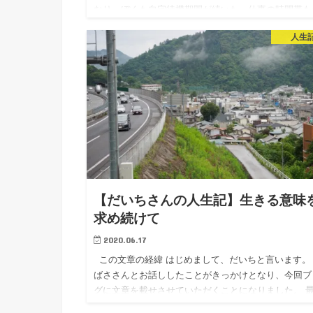
なり、ぼくも自宅待機期間が続いた。仕事の時間帯も
みも合わず、家庭の時間がほとんどなかったので、毎
人生
一緒に散歩に行ったり、映画を見たりできた。『プラ
を着た悪魔』…
【だいちさんの人生記】生きる意味
求め続けて
2020.06.17
この文章の経緯 はじめまして、だいちと言います。
ばささんとお話ししたことがきっかけとなり、今回ブ
グに文章を載せさせていただくことになりました。 
は、いつものように生きることの意味に悩んでネット