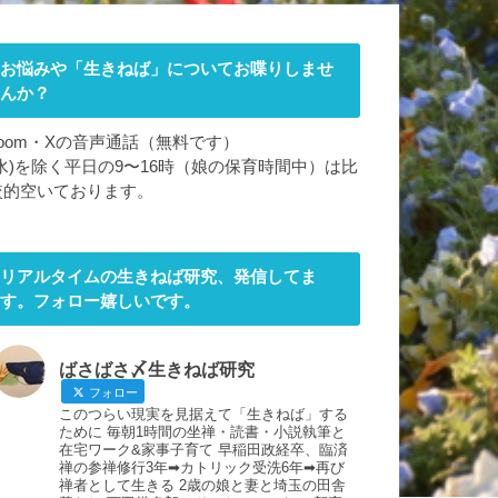
お悩みや「生きねば」についてお喋りしませ
んか？
zoom・Xの音声通話（無料です）
(水)を除く平日の9〜16時（娘の保育時間中）は比
較的空いております。
リアルタイムの生きねば研究、発信してま
す。フォロー嬉しいです。
ばさばさ〆生きねば研究
フォロー
このつらい現実を見据えて「生きねば」する
ために 毎朝1時間の坐禅・読書・小説執筆と
在宅ワーク&家事子育て 早稲田政経卒、臨済
禅の参禅修行3年➡︎カトリック受洗6年➡︎再び
禅者として生きる 2歳の娘と妻と埼玉の田舎