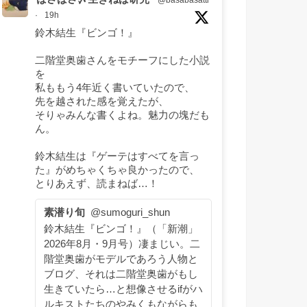
@basabasatti
·
19h
鈴木結生『ビンゴ！』
二階堂奥歯さんをモチーフにした小説
を
私ももう4年近く書いていたので、
先を越された感を覚えたが、
そりゃみんな書くよね。魅力の塊だも
ん。
鈴木結生は『ゲーテはすべてを言っ
た』がめちゃくちゃ良かったので、
とりあえず、読まねば…！
素潜り旬
@sumoguri_shun
鈴木結生『ビンゴ！』（「新潮」
2026年8月・9月号）凄まじい。二
階堂奥歯がモデルであろう人物と
ブログ、それは二階堂奥歯がもし
生きていたら…と想像させるifがハ
ルキストたちのやみくもながらも