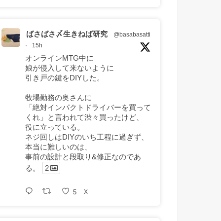
ばさばさ〆生きねば研究
@basabasatti
·
15h
オンラインMTG中に
娘が侵入して来ないように
引き戸の鍵をDIYした。
牧場勤務の奥さんに
「絶対インパクトドライバーを買って
くれ」と言われて渋々買ったけど、
役に立っている。
ネジ回しはDIYのいち工程に過ぎず、
本当に難しいのは、
事前の設計と段取り&修正なのであ
る。
2
5
X