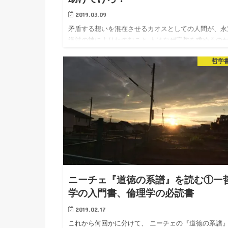
2019.03.09
矛盾する想いを混在させるカオスとしての人間が、永
絶対の神によりたのむこと 人はなぜ宗教を求めるの
第四弾です。 今回は、矛盾もするし心も変わる、な
哲学
足場も、枕するところもない人間が、永遠不変の神を
めていく道すじを…
ニーチェ『道徳の系譜』を読む①ー
学の入門書、倫理学の必読書
2019.02.17
これから何回かに分けて、 ニーチェの『道徳の系譜