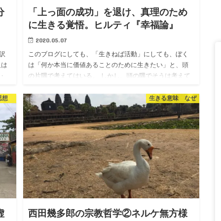
分
「上っ面の成功」を退け、真理のため
に生きる覚悟。ヒルティ『幸福論』
2020.05.07
訳
このブログにしても、「生きねば活動」にしても、ぼく
人は
は「何か本当に価値あることのために生きたい」と、頭
・
の片隅で考えてはいる。 しかし、頭の隅でそうは考えて
身
も、その実践となると困難である。 「人のためを思っ
て」何か行動したつ…
思想
生きる意味 なぜ
虚
西田幾多郎の宗教哲学②ネルケ無方様