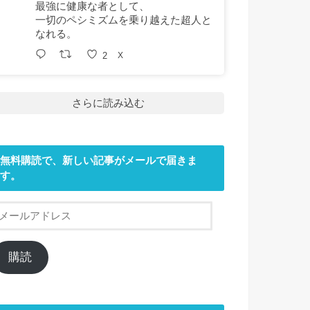
最強に健康な者として、
一切のペシミズムを乗り越えた超人と
なれる。
2
X
さらに読み込む
無料購読で、新しい記事がメールで届きま
す。
メ
ー
ル
ア
購読
ド
レ
ス