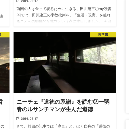
2019.02.17
前回の人は食って寝るために生きる。田川建三①my読書
[4]では、田川建三の宗教批判を、「生活・現実」を離れ
遠
ることへの徹底的な批判という点に注目しました。 今回
か。
は、新約聖書を神の言葉として絶対化することへの田川
んの
の批判に注目…
書
哲学書
求
哲
ニーチェ『道徳の系譜』を読む②ー弱
者のルサンチマンが生んだ道徳
2019.02.17
』の
さて、前回の記事では「序言」と、ぼく自身の「道徳の