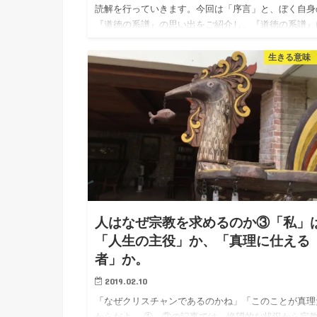
読解を行っていきます。今回は「序言」と、ぼく自身
『道徳の系譜』の思い出をご紹介し、『道徳の系譜』
何を問い、その問は何をもたらすのかを確認します。
ーチェの『道徳の…
生きる意味
人はなぜ宗教を求めるのか③「私」
「人生の主役」か、「真理に仕える
者」か。
2019.02.10
「なぜクリスチャンであるのかね」「このことが真理
からだよ」 ①、②の記事では、絶望的な状況から宗