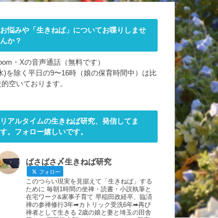
お悩みや「生きねば」についてお喋りしませ
んか？
zoom・Xの音声通話（無料です）
(水)を除く平日の9〜16時（娘の保育時間中）は比
較的空いております。
リアルタイムの生きねば研究、発信してま
す。フォロー嬉しいです。
ばさばさ〆生きねば研究
フォロー
このつらい現実を見据えて「生きねば」する
ために 毎朝1時間の坐禅・読書・小説執筆と
在宅ワーク&家事子育て 早稲田政経卒、臨済
禅の参禅修行3年➡︎カトリック受洗6年➡︎再び
禅者として生きる 2歳の娘と妻と埼玉の田舎