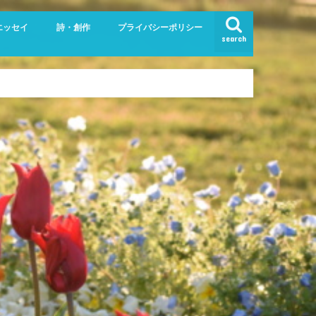
エッセイ
詩・創作
プライバシーポリシー
search
フの兄弟』
生記
きねば日誌
きねば活動
詩
「らしい」散文