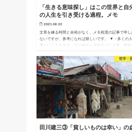
「生きる意味探し」はこの世界と自
の人生を引き受ける過程。メモ
2023.08.22
文章を練る時間と余裕がなく、メモ程度の記事で申し
ないですが、参考になれば嬉しいです。 ▼・多くの
楽しいこともあり、はじめからそれなりに人生・自分
現実を肯定し、「なぜ生きるの？」と問うほど自分自
の現実と乖離してい…
哲学・
田川建三③「貧しいものは幸い」の