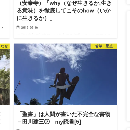
（安泰寺）「why（なぜ生きるか,生き
る意味）を徹底してこそのhow（いか
に生きるか）」
2019.03.16
い
。
西田幾多郎の記事に、安泰寺のご住職、ネルケ無方さま
る
からご感想のメールを頂きました。 御本人からブログに
 なぜ
哲学・思想
し
転載しても構わないとの許可を頂きましたのでシェアさ
せていただきます。 ネルケ無方さんは、ドイツ生まれの
ご住職さんです。…
！
「聖書」は人間が書いた不完全な書物
！
－田川建三② my読書[5]