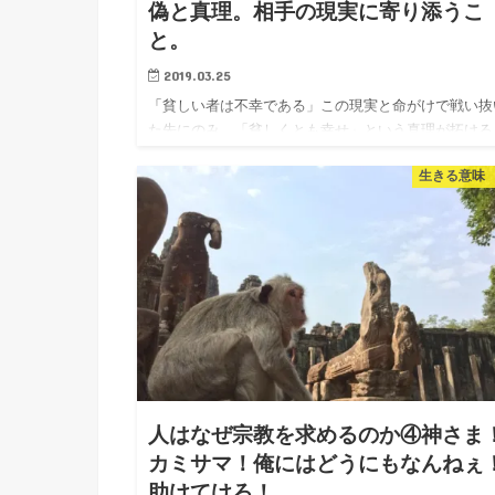
偽と真理。相手の現実に寄り添うこ
と。
2019.03.25
「貧しい者は不幸である」この現実と命がけで戦い抜
た先にのみ、「貧しくとも幸せ」という真理が拓ける
ずいぶん前の話ですが、田川建三の宗教批判を紹介す
生きる意味
「人は食って寝るために生きる」という記事を書きま
た。 その記事では…
人はなぜ宗教を求めるのか④神さま
カミサマ！俺にはどうにもなんねぇ
助けてけろ！