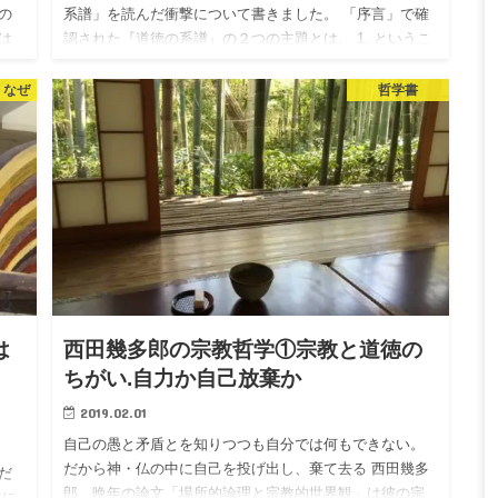
の
系譜」を読んだ衝撃について書きました。 「序言」で確
は
認された『道徳の系譜』の２つの主題とは、 1, というこ
 ニ
とでした。 今回の記事では1の問い、 『善悪という「道
徳的」価…
 なぜ
哲学書
は
西田幾多郎の宗教哲学①宗教と道徳の
ちがい.自力か自己放棄か
2019.02.01
自己の愚と矛盾とを知りつつも自分では何もできない。
だから神・仏の中に自己を投げ出し、棄て去る 西田幾多
だ
郎、晩年の論文「場所的論理と宗教的世界観」は彼の宗
教に