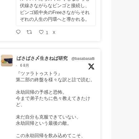
伏線さながらなビンゴと接続し、
ビンゴ紙中央のFreeさながらそれ
ぞれの人生の円環へと導かれる。
1
X
ばさばさ〆生きねば研究
@basabasatti
·
6 8月
『ツァラトゥストラ』
第二部の終盤を様々な訳と註で読む。
永劫回帰の予感と恐怖。
今まで弟子たちに色々教えてきたけ
ど、
未だ自分も克服できていない、
永劫回帰という最後の敵。
この永劫回帰を飲み込めてこそ、