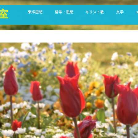
室
東洋思想
哲学・思想
キリスト教
文学
哲学書
生きる意味 なぜ
シリーズ 聖書黙想
『カラマーゾ
人
生
生