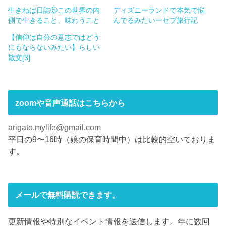
T
o
生きねば日誌⑤この世界の内
ディズニーランドで本気で悩
w
k
i
で
側で生きること、味わうこと
んでるみたいーセブ旅行記
t
共
t
有
e
す
【信仰は自分の意志ではどう
r
る
にもならないみたい】らしい
で
に
共
は
散文[3]
有
ク
(
リ
新
ッ
し
ク
い
し
ウ
て
zoomや音声通話はこちらから
ィ
く
ン
だ
ド
さ
ウ
い
arigato.mylife@gmail.com
で
(
開
新
平日の9〜16時（娘の保育時間中）は比較的空いておりま
き
し
ま
い
す。
す
ウ
)
ィ
ン
ド
ウ
で
メールで無料購読できます。
開
き
ま
す
)
更新情報や特別なイベント情報を送信します。年に数回