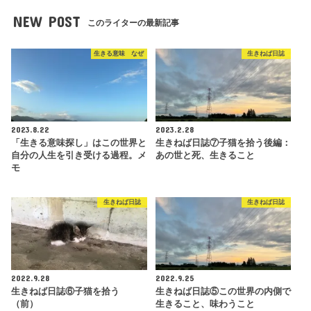
NEW POST
このライターの最新記事
生きる意味 なぜ
生きねば日誌
2023.8.22
2023.2.28
「生きる意味探し」はこの世界と
生きねば日誌⑦子猫を拾う後編：
自分の人生を引き受ける過程。メ
あの世と死、生きること
モ
生きねば日誌
生きねば日誌
2022.9.28
2022.9.25
生きねば日誌⑥子猫を拾う
生きねば日誌⑤この世界の内側で
（前）
生きること、味わうこと