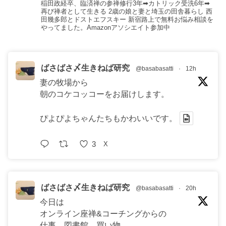
稲田政経卒、臨済禅の参禅修行3年➡︎カトリック受洗6年➡︎
再び禅者として生きる 2歳の娘と妻と埼玉の田舎暮らし 西
田幾多郎とドストエフスキー 新宿路上で無料お悩み相談を
やってました。Amazonアソシエイト参加中
ばさばさ〆生きねば研究
@basabasatti
·
12h
妻の牧場から
朝のコケコッコーをお届けします。
ぴよぴよちゃんたちもかわいいです。
3
X
ばさばさ〆生きねば研究
@basabasatti
·
20h
今日は
オンライン座禅&コーチングからの
仕事，図書館，買い物