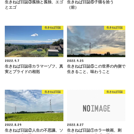
生きねば日誌③孤独と孤独、エゴ
生きねば日誌⑥子猫を拾う
とエゴ
（前）
生きねば日誌
生きねば日誌
2022.9.7
2022.9.25
生きねば日誌④カラマーゾフ、真
生きねば日誌⑤この世界の内側で
実とプライドの相剋
生きること、味わうこと
生きねば日誌
生きねば日誌
2022.8.29
2022.8.27
生きねば日誌②人生の不思議、ソ
生きねば日誌①ホラー映画、刺