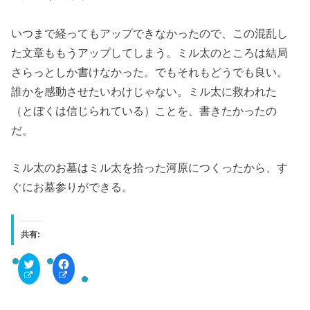
いつまで経ってもアップできなかったので、この混乱し
た文章ももうアップしてしまう。ミル太のところは結局
さらっとしか書けなかった。でもそれもどうでも良い。
誰かを感動させたいわけじゃない。ミル太に救われた
（とぼくは信じられている）ことを、書きたかったの
だ。
ミル太のお墓はミル太を拾った河原につくったから、す
ぐにお墓参りができる。
共有:
ク
F
リ
a
ッ
c
ク
e
し
b
て
o