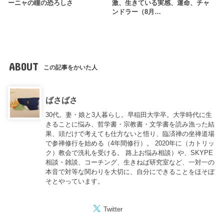
ーニャの瞳の恐ろしさ
激、生きている実感、運命、チャ
ンドラー（8月…
ABOUT
この記事をかいた人
ばさばさ
30代。妻・娘と3人暮らし。早稲田大学卒。大学時代に生
きることに悩み、哲学書・宗教書・文学書を読み漁った結
果、頭だけで考えても仕方ないと悟り、臨済禅の坐禅道場
で参禅修行を始める（4年間修行）。 2020年に（カトリッ
ク）教会で洗礼を受ける。 路上お悩み相談）や、SKYPE
相談・雑談、コーチング、生きねば研究室など、一対一の
本音で対等な関わりを大切に、自分にできることをほそぼ
そとやっています。
Twitter