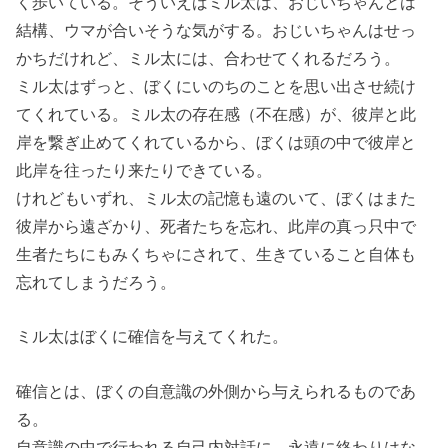
く歩いている。そういえばミル太は、おじいちゃんとは
結構、ウマが合いそうな気がする。おじいちゃんはせっ
かちだけれど、ミル太には、合わせてくれるだろう。
ミル太はずっと、ぼくにいのちのことを思い出させ続け
てくれている。ミル太の存在感（不在感）が、彼岸と此
岸を繋ぎ止めてくれているから、ぼくは頭の中で彼岸と
此岸を往ったり来たりできている。
けれどもいずれ、ミル太の記憶も遠のいて、ぼくはまた
彼岸から遠ざかり、死者たちを忘れ、此岸の真っ只中で
生者たちにもみくちゃにされて、生きていること自体も
忘れてしまうだろう。
ミル太はぼくに確信を与えてくれた。
確信とは、ぼくの自意識の外側から与えられるものであ
る。
自意識の中で行われる自己内対話に、永遠に終わりはな