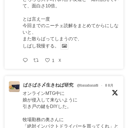
て、面白さ10倍。
とは言え一度
今回までのニーチェ読解をまとめてからにしな
いと、
また散らばってしまうので、
しばし我慢する。
1
X
ばさばさ〆生きねば研究
@basabasatti
·
8 8月
オンラインMTG中に
娘が侵入して来ないように
引き戸の鍵をDIYした。
牧場勤務の奥さんに
「絶対インパクトドライバーを買ってくれ」と