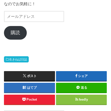
なのでお気軽に！
メ
ー
ル
ア
購読
ド
レ
ス
生きねば日誌
ポスト
シェア
はてブ
送る
Pocket
feedly