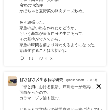
魔女の宅急便
かぼちゃと夏野菜の豚肉チーズ炒め。
色々頑張った。
家族の思い出を作れたかどうか、
という基準が最近自分の中にあって、
その基準ができてから、
家族の時間を前より味わえるようになった。
意識化することは大切だね
4
X
ばさばさ〆生きねば研究
@basabasatti
·
8 8月
『罪と罰における復活』芦川進一が最高に
面白かったので、
カラマーゾフ論も読む。
どちらも大学時代の哲学友達と一緒に読んでい