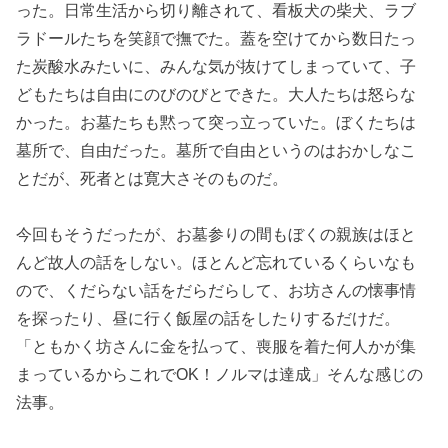
った。日常生活から切り離されて、看板犬の柴犬、ラブ
ラドールたちを笑顔で撫でた。蓋を空けてから数日たっ
た炭酸水みたいに、みんな気が抜けてしまっていて、子
どもたちは自由にのびのびとできた。大人たちは怒らな
かった。お墓たちも黙って突っ立っていた。ぼくたちは
墓所で、自由だった。墓所で自由というのはおかしなこ
とだが、死者とは寛大さそのものだ。
今回もそうだったが、お墓参りの間もぼくの親族はほと
んど故人の話をしない。ほとんど忘れているくらいなも
ので、くだらない話をだらだらして、お坊さんの懐事情
を探ったり、昼に行く飯屋の話をしたりするだけだ。
「ともかく坊さんに金を払って、喪服を着た何人かが集
まっているからこれでOK！ノルマは達成」そんな感じの
法事。