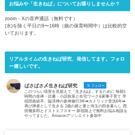
お悩みや「生きねば」についてお喋りしませんか？
zoom・Xの音声通話（無料です）
(水)を除く平日の9〜16時（娘の保育時間中）は比較的空
いております。
リアルタイムの生きねば研究、発信してます。フォロ
ー嬉しいです。
ばさばさ〆生きねば研究
フォロー
このつらい現実を見据えて「生きねば」するために 毎朝1
時間の坐禅・読書・小説執筆と在宅ワーク&家事子育て 早
稲田政経卒、臨済禅の参禅修行3年➡︎カトリック受洗6年➡︎
再び禅者として生きる 2歳の娘と妻と埼玉の田舎暮らし 西
田幾多郎とドストエフスキー 新宿路上で無料お悩み相談を
やってました。Amazonアソシエイト参加中