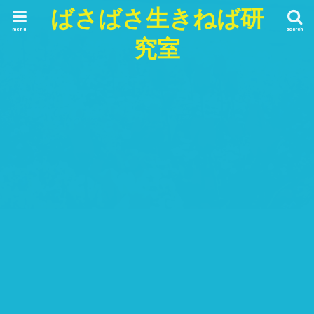
ばさばさ生きねば研
menu
search
究室