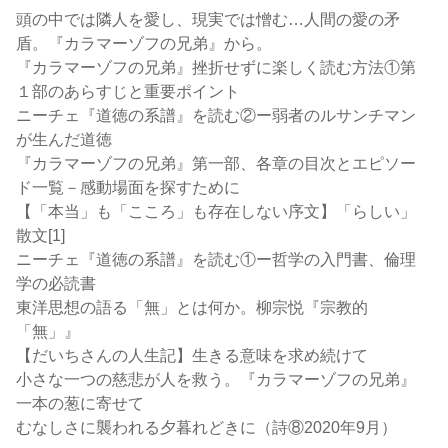
頭の中では隣人を愛し、現実では憎む…人間の愛の矛
盾。『カラマーゾフの兄弟』から。
『カラマーゾフの兄弟』挫折せずに楽しく読む方法①第
１部のあらすじと重要ポイント
ニーチェ『道徳の系譜』を読む②ー弱者のルサンチマン
が生んだ道徳
『カラマーゾフの兄弟』第一部、各章の目次とエピソー
ド一覧－感動場面を探すために
【「本当」も「こころ」も存在しない序文】「らしい」
散文[1]
ニーチェ『道徳の系譜』を読む①ー哲学の入門書、倫理
学の必読書
東洋思想の語る「無」とは何か。柳宗悦『宗教的
「無」』
【だいちさんの人生記】生きる意味を求め続けて
小さな一つの慈悲が人を救う。『カラマーゾフの兄弟』
一本の葱に寄せて
むなしさに襲われる夕暮れどきに（詩⑧2020年9月）