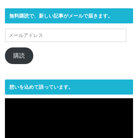
無料購読で、新しい記事がメールで届きます。
メ
ー
ル
ア
購読
ド
レ
ス
想いを込めて語っています。
動
画
プ
レ
ー