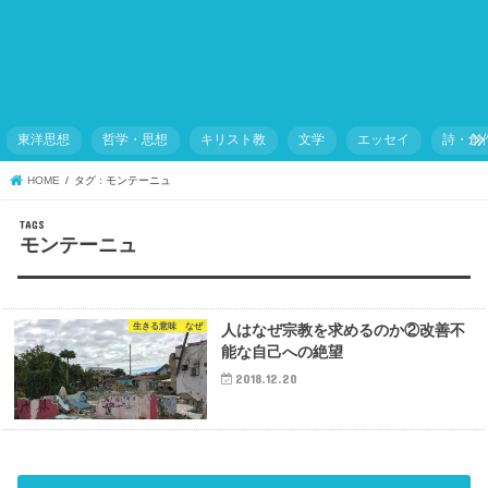
東洋思想
哲学・思想
キリスト教
文学
エッセイ
詩・創
HOME
タグ : モンテーニュ
モンテーニュ
生きる意味 なぜ
人はなぜ宗教を求めるのか②改善不
能な自己への絶望
2018.12.20