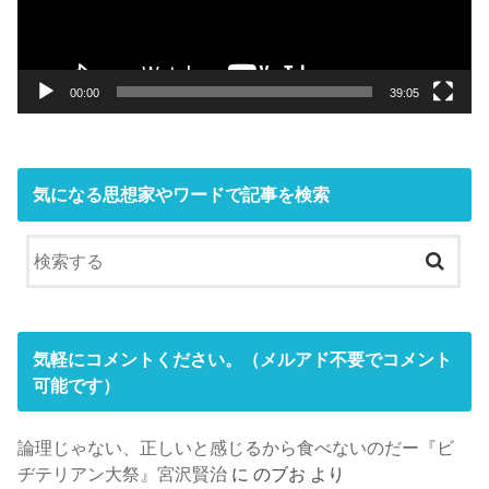
ヤ
ー
00:00
39:05
気になる思想家やワードで記事を検索
気軽にコメントください。（メルアド不要でコメント
可能です）
論理じゃない、正しいと感じるから食べないのだー『ビ
ヂテリアン大祭』宮沢賢治
に
のブお
より