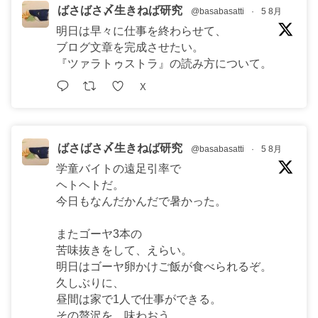
ばさばさ〆生きねば研究
@basabasatti
·
5 8月
明日は早々に仕事を終わらせて、
ブログ文章を完成させたい。
『ツァラトゥストラ』の読み方について。
X
ばさばさ〆生きねば研究
@basabasatti
·
5 8月
学童バイトの遠足引率で
ヘトヘトだ。
今日もなんだかんだで暑かった。
またゴーヤ3本の
苦味抜きをして、えらい。
明日はゴーヤ卵かけご飯が食べられるぞ。
久しぶりに、
昼間は家で1人で仕事ができる。
その贅沢を，味わおう。