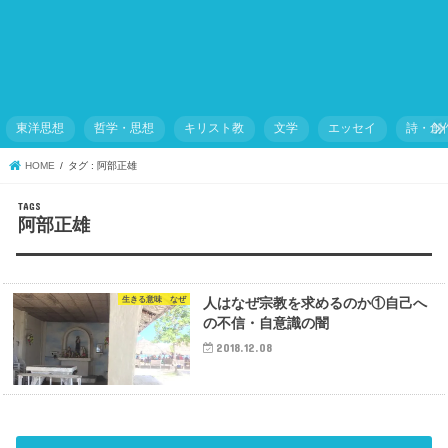
東洋思想
哲学・思想
キリスト教
文学
エッセイ
詩・創
HOME
タグ : 阿部正雄
阿部正雄
生きる意味 なぜ
人はなぜ宗教を求めるのか①自己へ
の不信・自意識の闇
2018.12.08