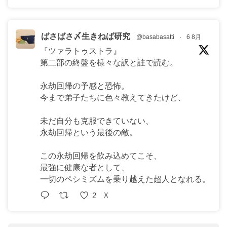
ばさばさ〆生きねば研究
@basabasatti
·
6 8月
『ツァラトゥストラ』
第二部の終盤を様々な訳と註で読む。
永劫回帰の予感と恐怖。
今まで弟子たちに色々教えてきたけど、
未だ自分も克服できていない、
永劫回帰という最後の敵。
この永劫回帰を飲み込めてこそ、
最強に健康な者として、
一切のペシミズムを乗り越えた超人となれる。
2
X