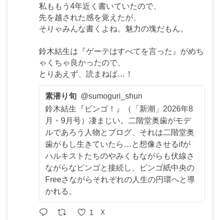
私ももう4年近く書いていたので、
先を越された感を覚えたが、
そりゃみんな書くよね。魅力の塊だもん。
鈴木結生は『ゲーテはすべてを言った』がめち
ゃくちゃ良かったので、
とりあえず、読まねば…！
素潜り旬
@sumoguri_shun
鈴木結生『ビンゴ！』（「新潮」2026年8
月・9月号）凄まじい。二階堂奥歯がモデ
ルであろう人物とブログ、それは二階堂奥
歯がもし生きていたら…と想像させるifが
ハルキストたちのやみくもながらも伏線さ
ながらなビンゴと接続し、ビンゴ紙中央の
Freeさながらそれぞれの人生の円環へと導
かれる。
1
X