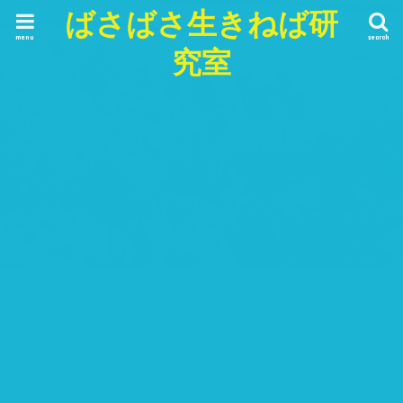
ばさばさ生きねば研
menu
search
究室