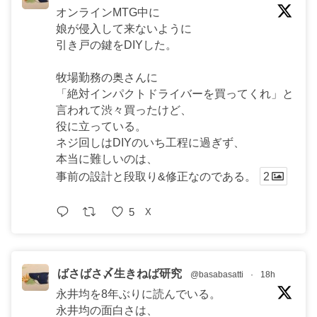
オンラインMTG中に
娘が侵入して来ないように
引き戸の鍵をDIYした。
牧場勤務の奥さんに
「絶対インパクトドライバーを買ってくれ」と
言われて渋々買ったけど、
役に立っている。
ネジ回しはDIYのいち工程に過ぎず、
本当に難しいのは、
事前の設計と段取り&修正なのである。
2
5
X
ばさばさ〆生きねば研究
@basabasatti
·
18h
永井均を8年ぶりに読んでいる。
永井均の面白さは、