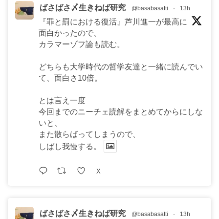
ばさばさ〆生きねば研究
@basabasatti
·
13h
『罪と罰における復活』芦川進一が最高に
面白かったので、
カラマーゾフ論も読む。
どちらも大学時代の哲学友達と一緒に読んでい
て、面白さ10倍。
とは言え一度
今回までのニーチェ読解をまとめてからにしな
いと、
また散らばってしまうので、
しばし我慢する。
X
ばさばさ〆生きねば研究
@basabasatti
·
13h