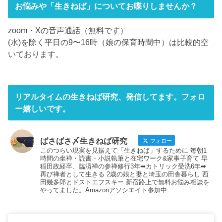
お悩みや「生きねば」についてお喋りしませんか？
zoom・Xの音声通話（無料です）
(水)を除く平日の9〜16時（娘の保育時間中）は比較的空
いております。
リアルタイムの生きねば研究、発信してます。フォロ
ー嬉しいです。
ばさばさ〆生きねば研究
フォロー
このつらい現実を見据えて「生きねば」するために 毎朝1
時間の坐禅・読書・小説執筆と在宅ワーク&家事子育て 早
稲田政経卒、臨済禅の参禅修行3年➡︎カトリック受洗6年➡︎
再び禅者として生きる 2歳の娘と妻と埼玉の田舎暮らし 西
田幾多郎とドストエフスキー 新宿路上で無料お悩み相談を
やってました。Amazonアソシエイト参加中