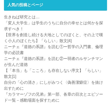
人気の投稿とページ
生きねば研究とは…
「変人大学生」は学生のうちに自分の幸せとは何かを探
求すべき！
【世界を創造し続ける大地としてのぼくと、その上で嘆
く小人のぼくたち】「らしい」散文[4]
ニーチェ『道徳の系譜』を読む①ー哲学の入門書、倫理
学の必読書
ニーチェ『道徳の系譜』を読む②ー弱者のルサンチマン
が生んだ道徳
【「本当」も「こころ」も存在しない序文】「らしい」
散文[1]
自分の「心の清さ」にしがみつく〈偽善潔癖症〉を抜け
出すために
『カラマーゾフの兄弟』第一部、各章の目次とエピソー
ド一覧－感動場面を探すために