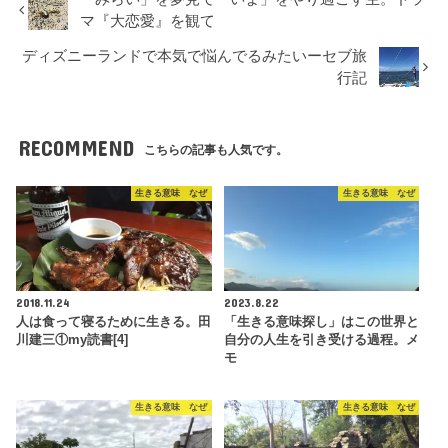
マ『大恋愛』を観て
ディズニーランドで本気で悩んでるみたいーセブ旅
行記
RECOMMEND
こちらの記事も人気です。
生きる意味 なぜ
生きる意味 なぜ
2018.11.24
2023.8.22
人は食って寝るために生きる。田
「生きる意味探し」はこの世界と
川建三①my読書[4]
自分の人生を引き受ける過程。メ
モ
生きる意味 なぜ
生きる意味 なぜ