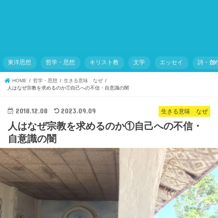
東洋思想
哲学・思想
キリスト教
文学
エッセイ
詩・創
HOME
哲学・思想
生きる意味 なぜ
人はなぜ宗教を求めるのか①自己への不信・自意識の闇
2018.12.08
2023.09.09
生きる意味 なぜ
人はなぜ宗教を求めるのか①自己への不信・
自意識の闇