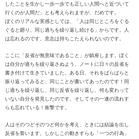
したことを生かし一歩一歩でも正しい人間へと近づいて
行くのが人間だ」とも考えられますが、
だめです
。
ぼくのリアルな実感としては、
「人は同じところをぐる
ぐると廻り、同じ過ちを繰り返し続ける」
からです。人
は忘れるのです。
意志は持ちこたえられないのです
。
ここに
「反省が無意味であること」
が鎮座します。ぼく
は自分が過ちを繰り返さぬよう、ノートに日々の反省を
書き付けて生きていました。ある日、それをぱらぱらと
振り返ってみると、同じことが書いてあったのです！同
じ過ちを繰り返し、同じ反省を繰り返し、何も変わって
いない自分を発見したのです。そしてその一連の流れす
らも忘れている！衝撃です。
人はそのつどそのつど何かを考え、ときには結論を出し
反省を誓います。しかしこの動きすらも「一つの行為」