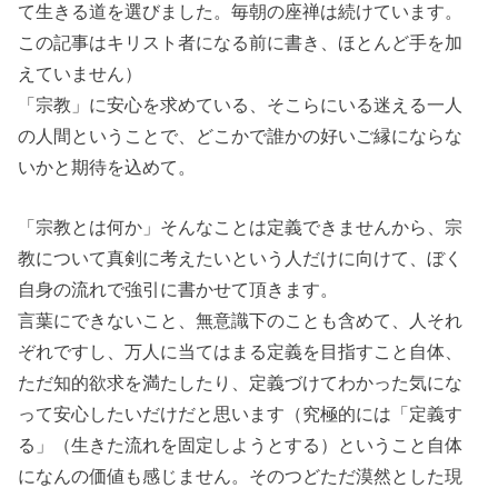
て生きる
道を選びました。毎朝の座禅は続けています。
この記事はキリスト者になる前に書き、ほとんど手を加
えていません）
「宗教」に安心を求めている、そこらにいる迷える一人
の人間ということで、どこかで誰かの好いご縁にならな
いかと期待を込めて。
「宗教とは何か」そんなことは定義できません
から、宗
教について真剣に考えたいという人だけに向けて、ぼく
自身の流れで強引に書かせて頂きます。
言葉にできないこと、無意識下のことも含めて、人それ
ぞれですし、万人に当てはまる定義を目指すこと自体、
ただ知的欲求を満たしたり、定義づけてわかった気にな
って安心したいだけだと思います（究極的には「定義す
る」（生きた流れを固定しようとする）ということ自体
になんの価値も感じません。そのつどただ漠然とした現