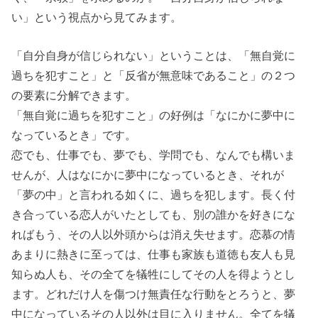
い」という視点
から見てみます。
「自分自身が信じられない」ということは、
「無自覚に
過ちを犯すこと」
と
「反省が無意味であること」
の２つ
の要素に分解できます。
「無自覚に過ちを犯すこと」の
好例は「なにかに夢中に
なっているとき」
です。
恋でも、仕事でも、夢でも、学問でも、なんでも構いま
せんが、人はなにかに夢中になっているとき、それが
「夢の中」と言われる如くに、過ちを犯します。長く付
き合っている恋人がいたとしても、別の誰かを好きにな
ればもう、その人以外頭からは消え失せます。恋慕の情
あまりに熱きに至っては、
仕事も家族も道徳も友人も見
知らぬ人も、その全てを犠牲にしてその人を得ようとし
ます
。どれだけ人を傷つけ無責任な行動をとろうと、夢
中になっているその人以外は目に入りません。全てを犠