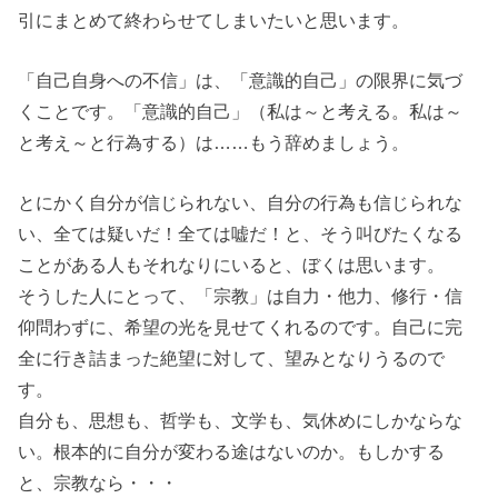
引にまとめて終わらせてしまいたいと思います。
「自己自身への不信」は、「意識的自己」の限界に気づ
くことです。「意識的自己」（私は～と考える。私は～
と考え～と行為する）は……もう辞めましょう。
とにかく自分が信じられない、自分の行為も信じられな
い、全ては疑いだ！全ては嘘だ！と、そう叫びたくなる
ことがある人もそれなりにいると、ぼくは思います。
そうした人にとって、
「宗教」は自力・他力、修行・信
仰問わずに、希望の光を見せてくれる
のです。自己に完
全に行き詰まった絶望に対して、望みとなりうるので
す。
自分も、思想も、哲学も、文学も、気休めにしかならな
い。根本的に自分が変わる途はないのか。もしかする
と、宗教なら・・・