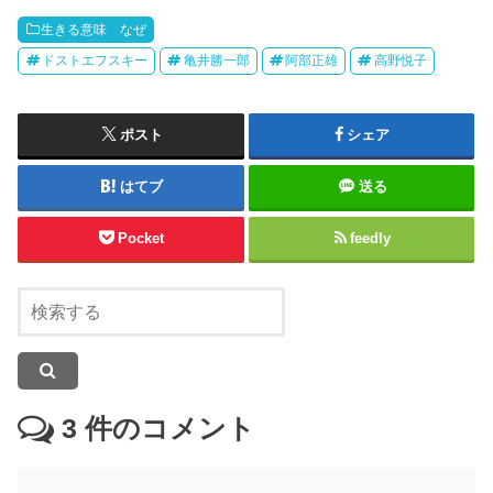
生きる意味 なぜ
ドストエフスキー
亀井勝一郎
阿部正雄
高野悦子
ポスト
シェア
はてブ
送る
Pocket
feedly
3
件のコメント