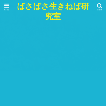
ばさばさ生きねば研
menu
search
究室