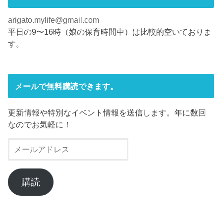
き
し
ま
い
す
ウ
arigato.mylife@gmail.com
)
ィ
ン
平日の9〜16時（娘の保育時間中）は比較的空いておりま
ド
ウ
す。
で
開
き
ま
す
)
メールで無料購読できます。
更新情報や特別なイベント情報を送信します。年に数回
なのでお気軽に！
メ
ー
ル
ア
購読
ド
レ
ス