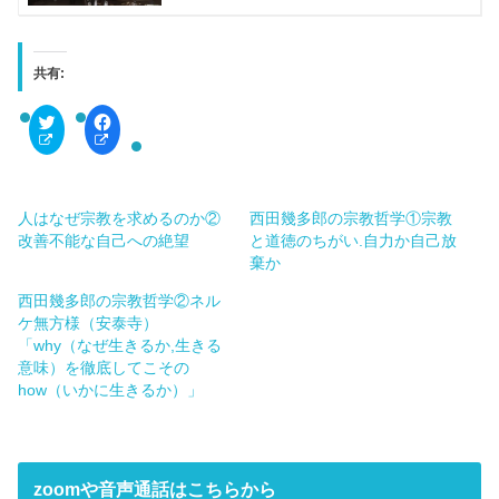
共有:
ク
F
リ
a
ッ
c
ク
e
し
b
て
o
T
o
人はなぜ宗教を求めるのか②
西田幾多郎の宗教哲学①宗教
w
k
i
で
改善不能な自己への絶望
と道徳のちがい.自力か自己放
t
共
棄か
t
有
e
す
r
る
西田幾多郎の宗教哲学②ネル
で
に
共
は
ケ無方様（安泰寺）
有
ク
「why（なぜ生きるか,生きる
(
リ
新
ッ
意味）を徹底してこその
し
ク
how（いかに生きるか）」
い
し
ウ
て
ィ
く
ン
だ
ド
さ
ウ
い
で
(
zoomや音声通話はこちらから
開
新