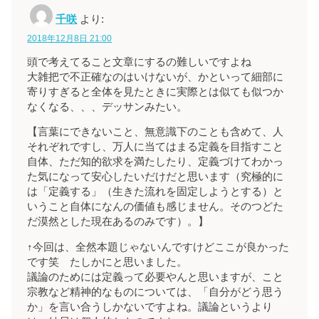
千咲
より:
2018年12月8日 21:00
頭で考えてること文章にするの難しいですよね
大雑把で不正確なのはいけないが、かといって細部に
寄りすぎると全体を見たときに実際とは似ても似つか
なくなる、、、デッサンみたい。
【言葉にできないこと、無意識下のことも含めて、人
それぞれですし、万人に当てはまる定義を目指すこと
自体、ただ知的欲求を満たしたり、定義づけてわかっ
た気になって安心したいだけだと思います（究極的に
は「定義する」（生きた流れを固定しようとする）と
いうこと自体になんの価値も感じません。そのつどた
だ漠然とした現在あるのみです）。】
↑今回は、全然本題じゃないんですけどここが良かった
です笑 たしかにと思いました。
議論のためには定義って必要やんと思いますが、こと
宗教など精神的なものについては、「自分がどう思う
か」を言い合うしかないですよね。議論というより