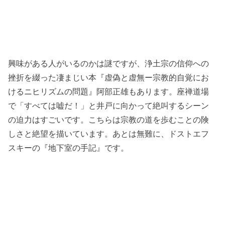
興味がある人がいるのかは謎ですが、浄土宗の信仰への
挫折を綴った凄まじい本
『虚偽と虚無ー宗教的自覚にお
けるニヒリズムの問題』阿部正雄
もあります。座禅道場
で「すべては嘘だ！」と井戸に向かって絶叫するシーン
の迫力はすごいです。こちらは宗教の道を歩むことの険
しさと絶望を描いています。あとは無難に、ドストエフ
スキーの『地下室の手記』です。