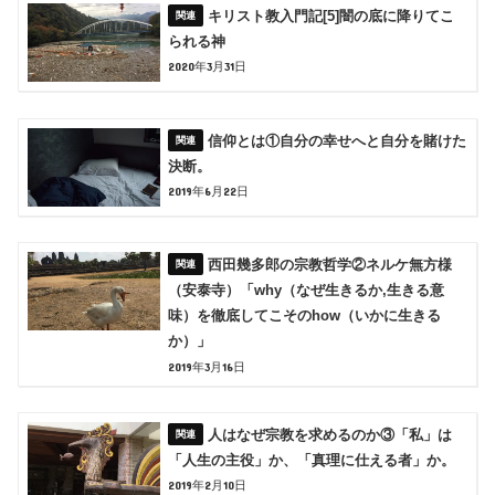
キリスト教入門記[5]闇の底に降りてこ
られる神
2020年3月31日
信仰とは①自分の幸せへと自分を賭けた
決断。
2019年6月22日
西田幾多郎の宗教哲学②ネルケ無方様
（安泰寺）「why（なぜ生きるか,生きる意
味）を徹底してこそのhow（いかに生きる
か）」
2019年3月16日
人はなぜ宗教を求めるのか③「私」は
「人生の主役」か、「真理に仕える者」か。
2019年2月10日